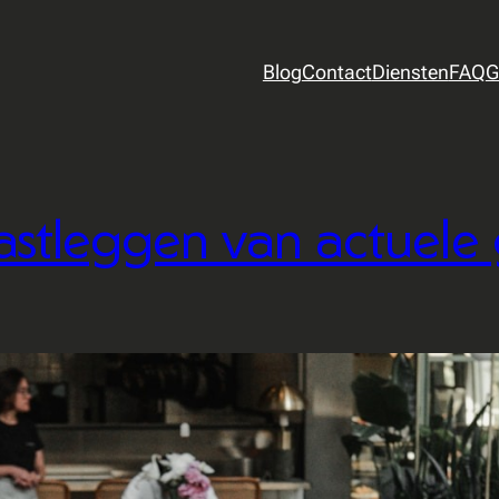
Blog
Contact
Diensten
FAQ
G
astleggen van actuele