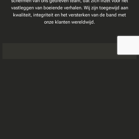
schermen van ons gedreven team, dat zich inzet voor het
vastleggen van boeiende verhalen. Wij zijn toegewijd aan
kwaliteit, integriteit en het versterken van de band met
onze klanten wereldwijd.
Blog
Ontdek onze blog voor diverse artikelen, inzichten en
bronnen die lezers informeren en inspireren.